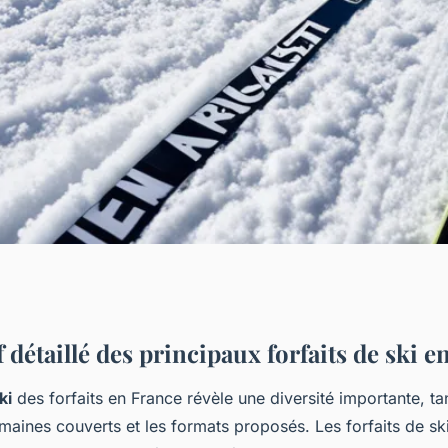
e Ski en France :
détaillé des principaux forfaits de ski e
ki
des forfaits en France révèle une diversité importante, ta
déal
maines couverts et les formats proposés. Les forfaits de sk