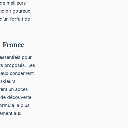
de meilleurs
choix rigoureux
d’un forfait de
n France
 essentiels pour
ats proposés. Les
onaux concernent
skieurs
frent un accès
s de découverte
formule la plus
èrement aux