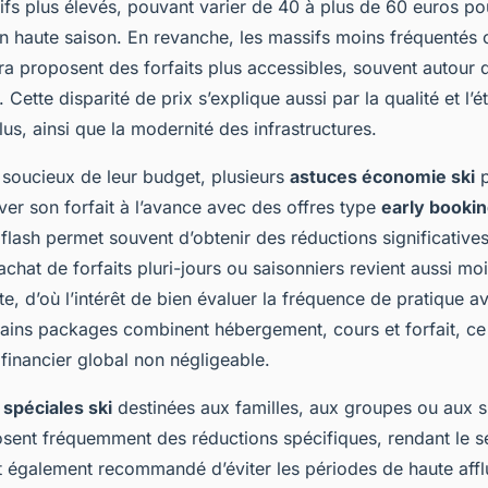
rifs plus élevés, pouvant varier de 40 à plus de 60 euros pou
en haute saison. En revanche, les massifs moins fréquentés
ra proposent des forfaits plus accessibles, souvent autour 
. Cette disparité de prix s’explique aussi par la qualité et l’
lus, ainsi que la modernité des infrastructures.
 soucieux de leur budget, plusieurs
astuces économie ski
p
ver son forfait à l’avance avec des offres type
early booki
lash permet souvent d’obtenir des réductions significatives
achat de forfaits pluri-jours ou saisonniers revient aussi mo
te, d’où l’intérêt de bien évaluer la fréquence de pratique av
rtains packages combinent hébergement, cours et forfait, ce
financier global non négligeable.
 spéciales ski
destinées aux familles, aux groupes ou aux s
sent fréquemment des réductions spécifiques, rendant le sé
est également recommandé d’éviter les périodes de haute af