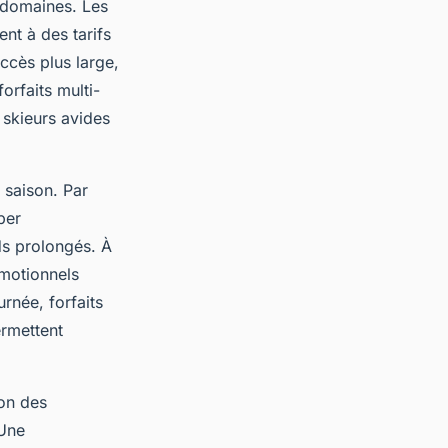
i-domaines. Les
nt à des tarifs
accès plus large,
orfaits multi-
 skieurs avides
 saison. Par
per
ds prolongés. À
omotionnels
urnée, forfaits
ermettent
ion des
 Une