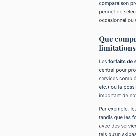
comparaison pré
permet de sélect
occasionnel ou 
Que compren
limitations
Les
forfaits de 
central pour pro
services complé
etc.) ou la poss
important de not
Par exemple, les
tandis que les f
avec des service
tels qu’un skipa