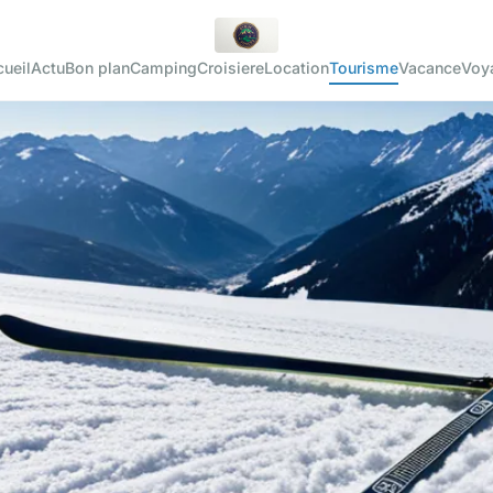
ueil
Actu
Bon plan
Camping
Croisiere
Location
Tourisme
Vacance
Voy