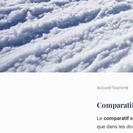
Accueil
›
Tourisme
TOURISME
Analyse des Offres d
Comparatif 
Le
comparatif s
Trouvez le Forfait I
que dans les do