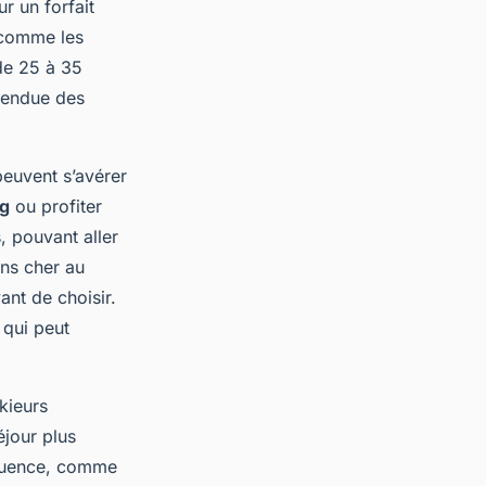
r un forfait
 comme les
de 25 à 35
étendue des
euvent s’avérer
ng
ou profiter
, pouvant aller
ins cher au
ant de choisir.
 qui peut
kieurs
jour plus
fluence, comme