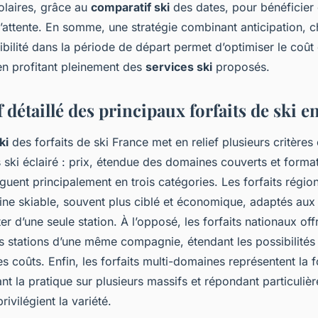
olaires, grâce au
comparatif ski
des dates, pour bénéficier 
d’attente. En somme, une stratégie combinant anticipation, 
exibilité dans la période de départ permet d’optimiser le coût 
en profitant pleinement des
services ski
proposés.
détaillé des principaux forfaits de ski e
ki
des forfaits de ski France met en relief plusieurs critères
s ski éclairé : prix, étendue des domaines couverts et form
inguent principalement en trois catégories. Les forfaits régi
ne skiable, souvent plus ciblé et économique, adaptés aux 
ter d’une seule station. À l’opposé, les forfaits nationaux of
urs stations d’une même compagnie, étendant les possibilité
les coûts. Enfin, les forfaits multi-domaines représentent la 
sant la pratique sur plusieurs massifs et répondant particuli
ivilégient la variété.