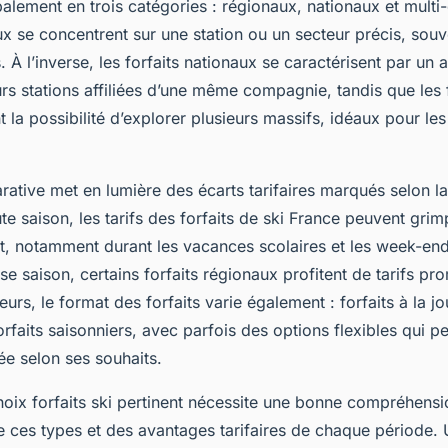
palement en trois catégories : régionaux, nationaux et mult
ux se concentrent sur une station ou un secteur précis, souve
. À l’inverse, les forfaits nationaux se caractérisent par un 
rs stations affiliées d’une même compagnie, tandis que les f
 la possibilité d’explorer plusieurs massifs, idéaux pour les
ative met en lumière des écarts tarifaires marqués selon la
e saison, les tarifs des forfaits de ski France peuvent grim
nt, notamment durant les vacances scolaires et les week-en
sse saison, certains forfaits régionaux profitent de tarifs pr
lleurs, le format des forfaits varie également : forfaits à la jo
forfaits saisonniers, avec parfois des options flexibles qui p
ée selon ses souhaits.
choix forfaits ski pertinent nécessite une bonne compréhens
re ces types et des avantages tarifaires de chaque période.