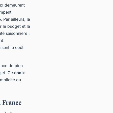
naux demeurent
impent
 Par ailleurs, la
r le budget et la
ité saisonnière :
nt
isent le coût
ance de bien
dget. Ce
choix
implicité ou
n France