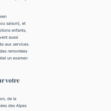
bien
ou saison), et
ptions enfants,
vent aussi
ès aux services.
on des remontées
ntiel un examen
ur votre
on, de la
utées des Alpes