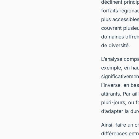
déclinent princi
Benjamin
•
10 mai 2025
•
9 min de lecture
forfaits régiona
plus accessibles
couvrant plusieu
domaines offrent
de diversité.
L’analyse compar
exemple, en haut
significativeme
l’inverse, en ba
attirants. Par ai
pluri-jours, ou 
d’adapter la dur
Ainsi, faire un 
différences ent