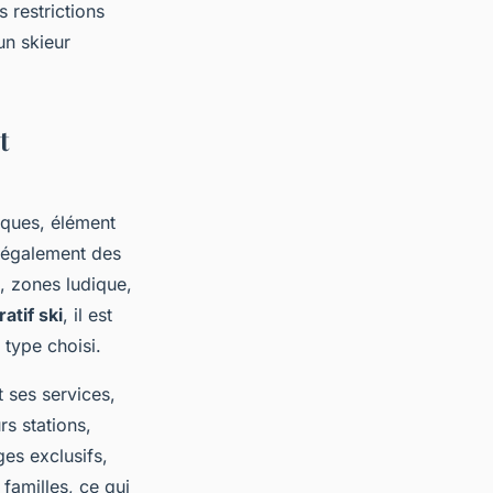
 restrictions
un skieur
t
iques, élément
nt également des
, zones ludique,
atif ski
, il est
 type choisi.
 ses services,
rs stations,
es exclusifs,
 familles, ce qui